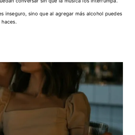
edan conversar sin que la música los interrumpa.
s inseguro, sino que al agregar más alcohol puedes
o haces.