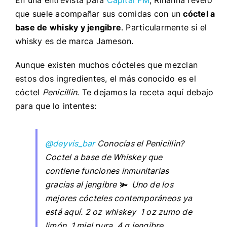
que suele acompañar sus comidas con un
cóctel a
base de whisky y jengibre
. Particularmente si el
whisky es de marca Jameson.
Aunque existen muchos cócteles que mezclan
estos dos ingredientes, el más conocido es el
cóctel
Penicillin
. Te dejamos la receta aquí debajo
para que lo intentes:
@deyvis_bar
Conocías el Penicillin?
Coctel a base de Whiskey que
contiene funciones inmunitarias
gracias al jengibre 🫚 Uno de los
mejores cócteles contemporáneos ya
está aquí. 2 oz whiskey 1 oz zumo de
limón 1 miel pura 4 g jengibre . . . . .