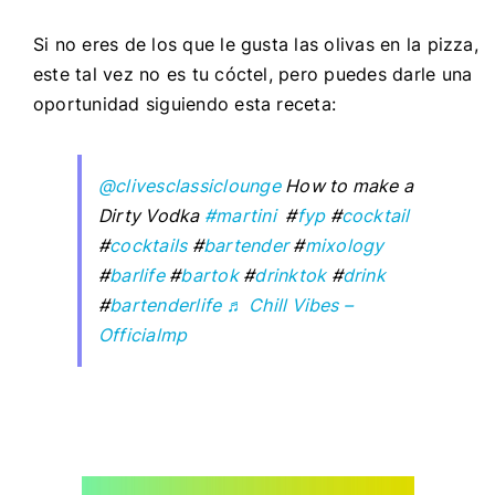
Si no eres de los que le gusta las olivas en la pizza,
este tal vez no es tu cóctel, pero puedes darle una
oportunidad siguiendo esta receta:
@clivesclassiclounge
How to make a
Dirty Vodka
#martini
#
fyp
#
cocktail
#
cocktails
#
bartender
#
mixology
#
barlife
#
bartok
#
drinktok
#
drink
#
bartenderlife
♬ Chill Vibes –
Officialmp