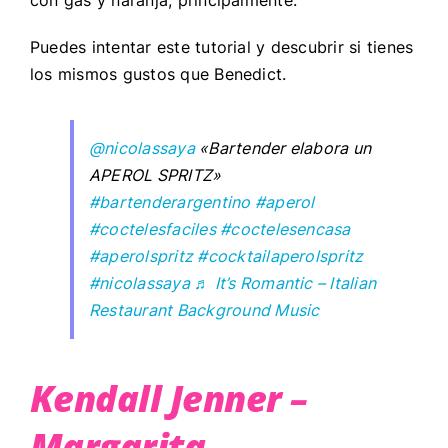
Puedes intentar este tutorial y descubrir si tienes
los mismos gustos que Benedict.
@nicolassaya
«Bartender elabora un
APEROL SPRITZ»
#bartenderargentino
#aperol
#coctelesfaciles
#coctelesencasa
#aperolspritz
#cocktailaperolspritz
#nicolassaya
♬ It’s Romantic – Italian
Restaurant Background Music
Kendall Jenner –
Margarita