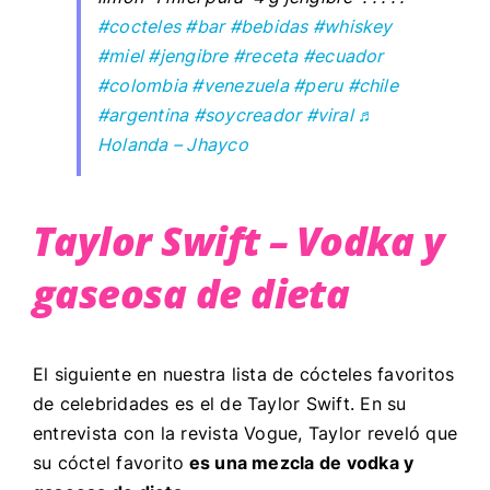
#cocteles
#bar
#bebidas
#whiskey
#miel
#jengibre
#receta
#ecuador
#colombia
#venezuela
#peru
#chile
#argentina
#soycreador
#viral
♬
Holanda – Jhayco
Taylor Swift – Vodka y
gaseosa de dieta
El siguiente en nuestra lista de cócteles favoritos
de celebridades es el de Taylor Swift. En su
entrevista con la revista Vogue, Taylor reveló que
su cóctel favorito
es una mezcla de vodka y