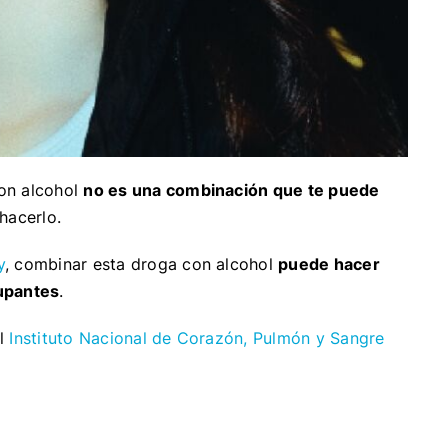
on alcohol
no es una combinación que te puede
 hacerlo.
y
, combinar esta droga con alcohol
puede hacer
cupantes
.
al
Instituto Nacional de Corazón, Pulmón y Sangre