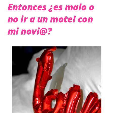
Entonces ¿es malo o
no ir a un motel con
mi novi@?