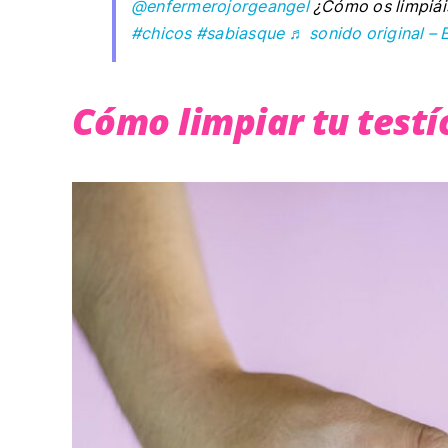
@enfermerojorgeangel
¿Cómo os limpiá
#chicos
#sabiasque
♬ sonido original –
Cómo limpiar tu testí