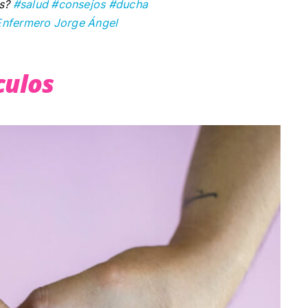
is?
#salud
#consejos
#ducha
 Enfermero Jorge Ángel
culos