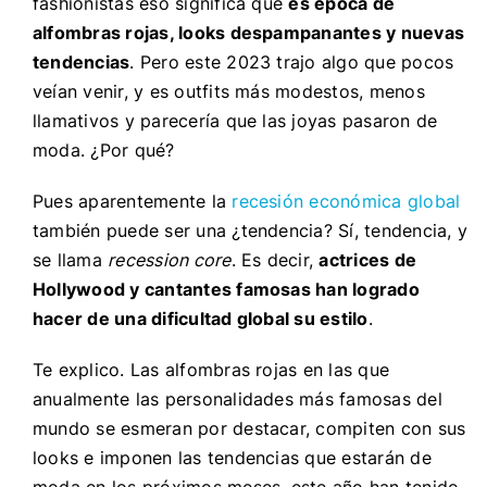
fashionistas eso significa que
es época de
alfombras rojas, looks despampanantes y nuevas
tendencias
. Pero este 2023 trajo algo que pocos
veían venir, y es outfits más modestos, menos
llamativos y parecería que las joyas pasaron de
moda. ¿Por qué?
Pues aparentemente la
recesión económica global
también puede ser una ¿tendencia? Sí, tendencia, y
se llama
recession core
. Es decir,
actrices de
Hollywood y cantantes famosas han logrado
hacer de una dificultad global su estilo
.
Te explico. Las alfombras rojas en las que
anualmente las personalidades más famosas del
mundo se esmeran por destacar, compiten con sus
looks e imponen las tendencias que estarán de
moda en los próximos meses, este año han tenido