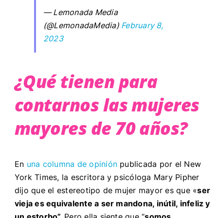
— Lemonada Media
(@LemonadaMedia)
February 8,
2023
¿Qué tienen para
contarnos las mujeres
mayores de 70 años?
En
una columna de opinión
publicada por el New
York Times, la escritora y psicóloga
Mary Pipher
dijo que el estereotipo de mujer mayor es que «
ser
vieja es equivalente a ser mandona, inútil, infeliz y
un estorbo”.
Pero ella siente que
“
somos