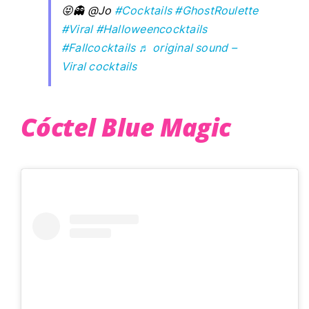
😝👻 @Jo
#Cocktails
#GhostRoulette
#Viral
#Halloweencocktails
#Fallcocktails
♬ original sound –
Viral cocktails
Cóctel Blue Magic