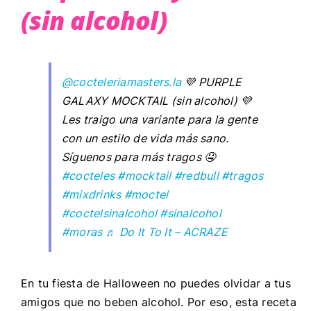
(sin alcohol)
@cocteleriamasters.la
💜 PURPLE
GALAXY MOCKTAIL (sin alcohol) 💜
Les traigo una variante para la gente
con un estilo de vida más sano.
Síguenos para más tragos 🤤
#cocteles
#mocktail
#redbull
#tragos
#mixdrinks
#moctel
#coctelsinalcohol
#sinalcohol
#moras
♬ Do It To It – ACRAZE
En tu fiesta de Halloween no puedes olvidar a tus
amigos que no beben alcohol. Por eso, esta receta