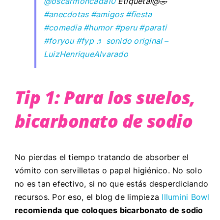
@oscarmoncada10
Etiquétal@🤣
#anecdotas
#amigos
#fiesta
#comedia
#humor
#peru
#parati
#foryou
#fyp
♬ sonido original –
LuizHenriqueAlvarado
Tip 1: Para los suelos,
bicarbonato de sodio
No pierdas el tiempo tratando de absorber el
vómito con servilletas o papel higiénico. No solo
no es tan efectivo, si no que estás desperdiciando
recursos. Por eso, el blog de limpieza
Illumini Bowl
recomienda que coloques bicarbonato de sodio