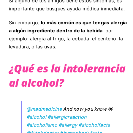
Si alguno de tus amigos tiene estos síntomas, es
importante que busques ayuda médica inmediata.
Sin embargo,
lo más común es que tengas alergia
a algún ingrediente dentro de la bebida
, por
ejemplo: alergia al trigo, la cebada, el centeno, la
levadura, o las uvas.
¿Qué es la intolerancia
al alcohol?
@madmedicine
And now you know 🤓
#alcohol
#allergicreaction
#alcoholismo
#allergy
#alcoholfacts
#tiktokdoctor
#humanbodyfacts