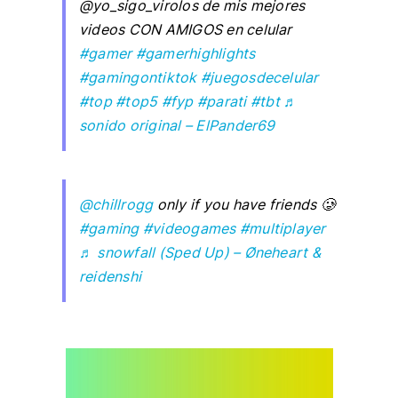
@yo_sigo_virolos de mis mejores
videos CON AMIGOS en celular
#gamer
#gamerhighlights
#gamingontiktok
#juegosdecelular
#top
#top5
#fyp
#parati
#tbt
♬
sonido original – ElPander69
@chillrogg
only if you have friends 🥲
#gaming
#videogames
#multiplayer
♬ snowfall (Sped Up) – Øneheart &
reidenshi