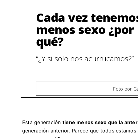
Cada vez tenemo
menos sexo ¿por
qué?
“¿Y si solo nos acurrucamos?”
Foto por G
Esta generación
tiene menos sexo que la anter
generación anterior. Parece que todos estamos