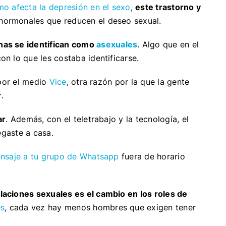
mo afecta la depresión en el sexo
,
este trastorno y
hormonales que reducen el deseo sexual.
as se identifican como
asexuales
. Algo que en el
n lo que les costaba identificarse.
 por el medio
Vice
, otra razón por la que la gente
r
.
ar
. Además, con el teletrabajo y la tecnología, el
egaste a casa.
ensaje a tu grupo de Whatsapp
fuera de horario
aciones sexuales es el cambio en los roles de
es
, cada vez hay menos hombres que exigen tener