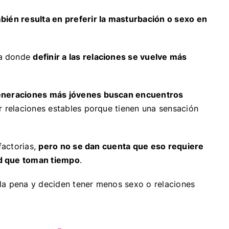
bién resulta en preferir la masturbación o sexo en
ca donde
definir a las relaciones se vuelve más
eneraciones más jóvenes buscan encuentros
er relaciones estables porque tienen una sensación
factorias,
pero no se dan cuenta que eso requiere
ad que toman tiempo
.
la pena y deciden tener menos sexo o relaciones