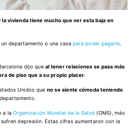
y la vivienda tiene mucho que ver esta baja en
 un departamento o una casa
para poder pagarla
.
 Barcelona dijo que
al tener relaciones se pasa más
a de piso que a su propio placer
.
 Estados Unidos que
no se siente cómoda teniendo
 departamento.
o a la
Organización Mundial de la Salud
(OMS), más
sufren depresión. Estas cifras aumentaron con la