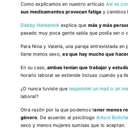
Como explicamos en nuestro artículo
Así es co
sus medicamentos provocan fatiga
y cambios 
Debby Herbenick
explica que
más y más person
pasado muy poca gente sabía que podía ser o co
Para Nina y Valeria, una pareja entrevistada en
tiene menos sexo,
es que hay mucho que hace
En su caso,
ambas tenían que trabajar y estudi
horario laboral se extiende incluso cuando ya ll
¿O nunca tuviste que
responder un mail o un m
laboral?
Otra razón por la que podemos t
ener menos rel
género
. De acuerdo al psicólogo
Antoni Bolich
sexo y menos mujeres sumisas que lo aceptan.