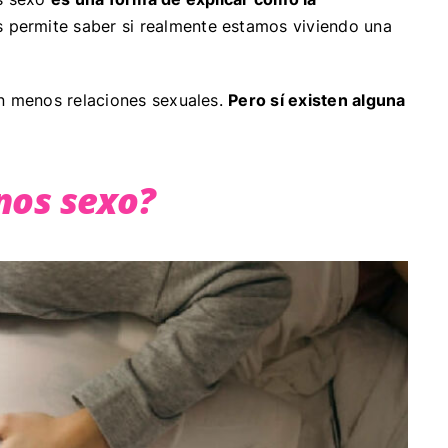
permite saber si realmente estamos viviendo una
en menos relaciones sexuales.
Pero sí existen alguna
nos sexo?