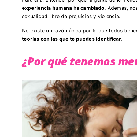
experiencia humana ha cambiado.
Además, nos 
sexualidad libre de prejuicios y violencia.
No existe un razón única por la que todos tien
teorías con las que te puedes identificar
.
¿Por qué tenemos me