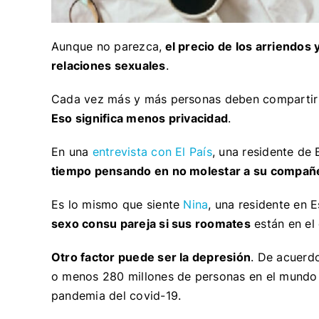
Aunque no parezca,
el precio de los arriendos 
relaciones sexuales
.
Cada vez más y más personas deben compartir
Eso significa menos privacidad
.
En una
entrevista con El País
, una residente de
tiempo pensando en no molestar a su compañer
Es lo mismo que siente
Nina
, una residente en
sexo consu pareja si sus roomates
están en el
Otro factor puede ser la depresión
. De acuerd
o menos 280 millones de personas en el mundo 
pandemia del covid-19.