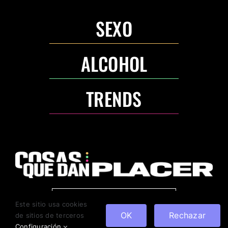
SEXO
ALCOHOL
TRENDS
ANUNCIA CON NOSOTROS
Este sitio usa cookies
OK
Rechazar
de sitios de terceros
Configuración