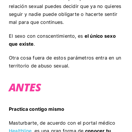
relación sexual puedes decidir que ya no quieres
seguir y nadie puede obligarte o hacerte sentir
mal para que continues.
El sexo con conscentimiento, es
el único sexo
que existe
.
Otra cosa fuera de estos parámetros entra en un
territorio de abuso sexual.
ANTES
Practica contigo mismo
Masturbarte, de acuerdo con el portal médico
Healthline
, es una gran forma de
conocer tu