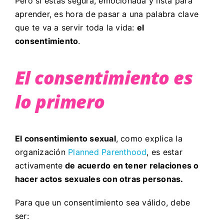
Pero si estás segura, emocionada y lista para
aprender, es hora de pasar a una palabra clave
que te va a servir toda la vida:
el
consentimiento
.
El consentimiento es
lo primero
El consentimiento sexual
, como explica la
organización
Planned Parenthood
, es estar
activamente
de acuerdo en tener relaciones o
hacer actos sexuales con otras personas.
Para que un consentimiento sea válido, debe
ser: