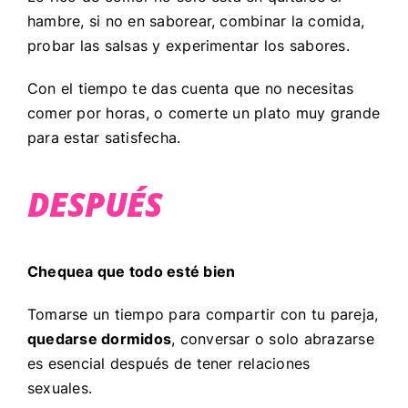
hambre, si no en saborear, combinar la comida,
probar las salsas y experimentar los sabores.
Con el tiempo te das cuenta que no necesitas
comer por horas, o comerte un plato muy grande
para estar satisfecha.
DESPUÉS
Chequea que todo esté bien
Tomarse un tiempo para compartir con tu pareja,
quedarse dormidos
, conversar o solo abrazarse
es esencial después de tener relaciones
sexuales.