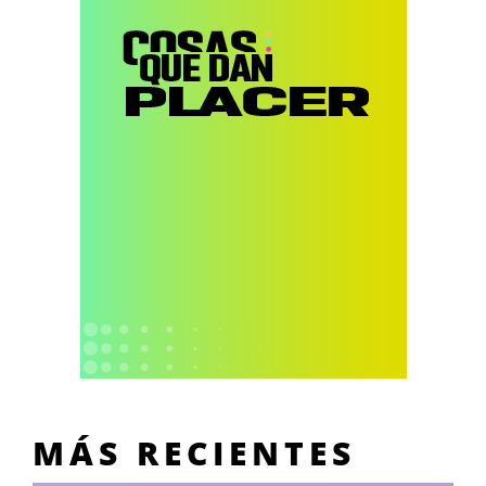
MÁS RECIENTES