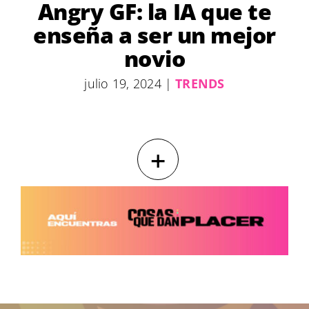
Angry GF: la IA que te
enseña a ser un mejor
novio
julio 19, 2024
|
TRENDS
+