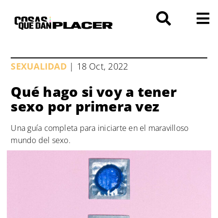
Saltar
al
contenido
SEXUALIDAD
| 18 Oct, 2022
Qué hago si voy a tener
sexo por primera vez
Una guía completa para iniciarte en el maravilloso
mundo del sexo.