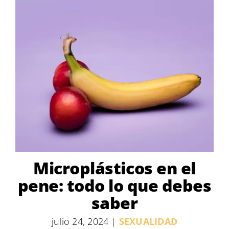
Microplásticos en el
pene: todo lo que debes
saber
julio 24, 2024
|
SEXUALIDAD