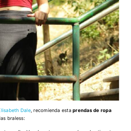
lisabeth Dale
, recomienda esta
prendas de ropa
das braless: