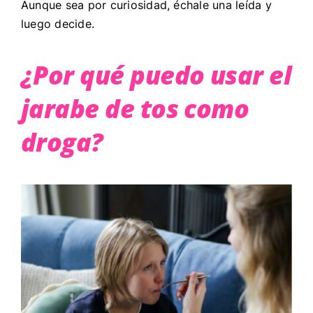
Aunque sea por curiosidad, échale una leída y
luego decide.
¿Por qué puedo usar el
jarabe de tos como
droga?