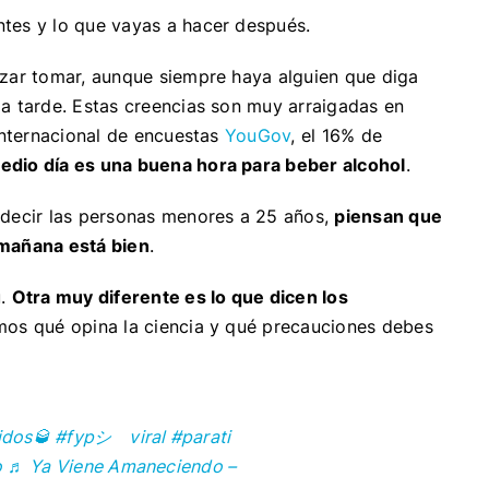
tes y lo que vayas a hacer después.
ezar tomar, aunque siempre haya alguien que diga
la tarde. Estas creencias son muy arraigadas en
 internacional de encuestas
YouGov
, el 16% de
edio día es una buena hora para beber alcohol
.
 decir las personas menores a 25 años,
piensan que
 mañana está bien
.
ú.
Otra muy diferente es lo que dicen los
amos qué opina la ciencia y qué precauciones debes
dos🥃
#fypシ゚viral
#parati
o
♬ Ya Viene Amaneciendo –