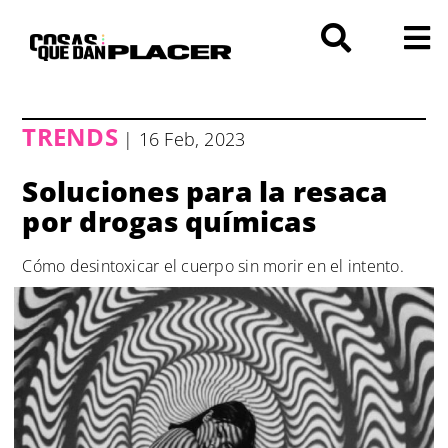
Saltar
al
contenido
TRENDS
| 16 Feb, 2023
Soluciones para la resaca
por drogas químicas
Cómo desintoxicar el cuerpo sin morir en el intento.