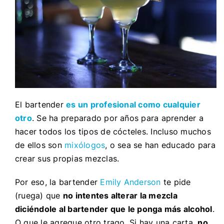
El bartender
es un profesional como cualquier
otro
. Se ha preparado por años para aprender a
hacer todos los tipos de cócteles. Incluso muchos
de ellos son
mixólogos
, o sea se han educado para
crear sus propias mezclas.
Por eso, la bartender
Emily Anderson
te pide
(ruega) que
no intentes alterar la mezcla
diciéndole al bartender que le ponga más alcohol
.
O que le agregue otro trago. Si hay una carta,
no