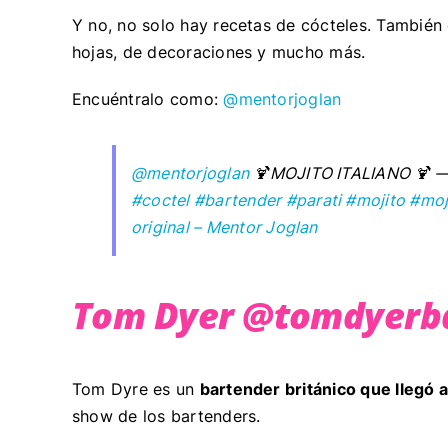
Y no, no solo hay recetas de cócteles. También
hojas, de decoraciones y mucho más.
Encuéntralo como:
@mentorjoglan
@mentorjoglan
🍹MOJITO ITALIANO 
#coctel
#bartender
#parati
#mojito
#moj
original – Mentor Joglan
Tom Dyer @tomdyerb
Tom Dyre es un
bartender británico que llegó 
show de los bartenders.