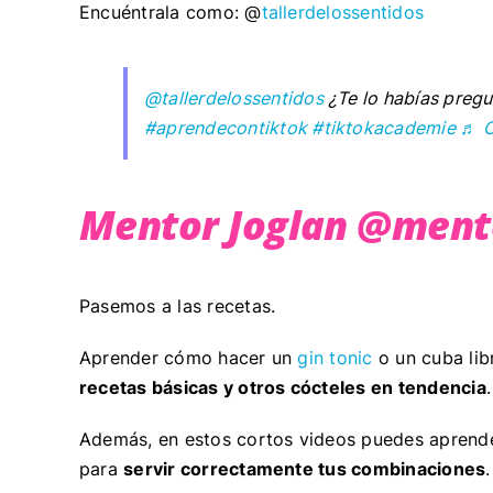
Encuéntrala como: @
tallerdelossentidos
@tallerdelossentidos
¿Te lo habías preg
#aprendecontiktok
#tiktokacademie
♬ C
Mentor Joglan @ment
Pasemos a las recetas.
Aprender cómo hacer un
gin tonic
o un cuba li
recetas básicas y otros cócteles en tendencia
Además, en estos cortos videos puedes aprende
para
servir correctamente tus combinaciones