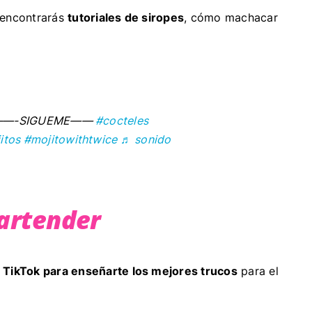
 encontrarás
tutoriales de siropes
, cómo machacar
 ——-SIGUEME——
#cocteles
itos
#mojitowithtwice
♬ sonido
artender
a TikTok para enseñarte los mejores trucos
para el