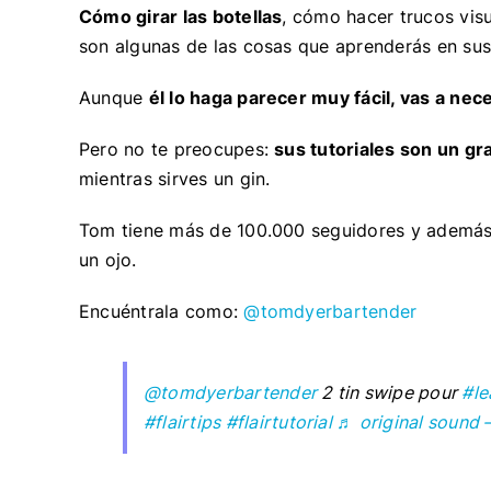
Cómo girar las botellas
, cómo hacer trucos vis
son algunas de las cosas que aprenderás en sus
Aunque
él lo haga parecer muy fácil, vas a nec
Pero no te preocupes:
sus tutoriales son un gr
mientras sirves un gin.
Tom tiene más de 100.000 seguidores y además ti
un ojo.
Encuéntrala como:
@tomdyerbartender
@tomdyerbartender
2 tin swipe pour
#le
#flairtips
#flairtutorial
♬ original sound 