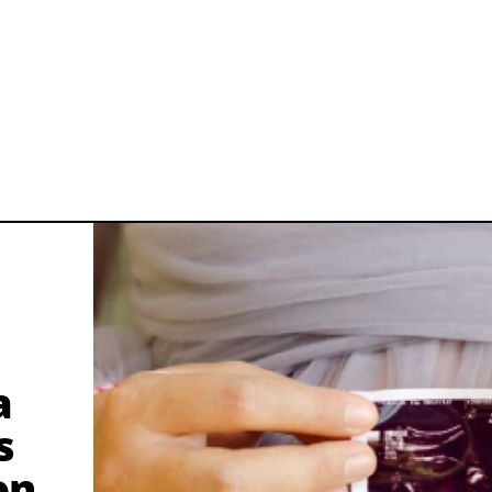
a
s
on,