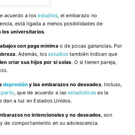
e acuerdo a los
estudios
, el embarazo no
cencia, está ligada a menos posibilidades de
los universitarios
.
trabajos con paga mínima
o de pocas ganancias. Por
pobreza
. Además, los
estudios
también indican que
en criar sus hijos por sí solas
. O si tienen pareja,
cio.
la
depresión
y los embarazos no deseados
. Incluso,
tparto
, que de acuerdo a las
estadísticas
es la
e dan a luz en Estados Unidos.
embarazos no intencionales y no deseados
, son
 y de comportamiento en su adolescencia.