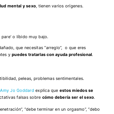
alud mental y sexo
, tienen varios orígenes.
.
pare’ o líbido muy bajo.
dañado, que necesitas “arreglo”, o que eres
ntes y
puedes tratarlas con ayuda profesional
.
ilidad, peleas, problemas sentimentales.
l
Amy Jo Goddard
explica que
estos miedos se
tativas falsas sobre
cómo debería ser el sexo
.
penetración”, “debe terminar en un orgasmo”, “debo