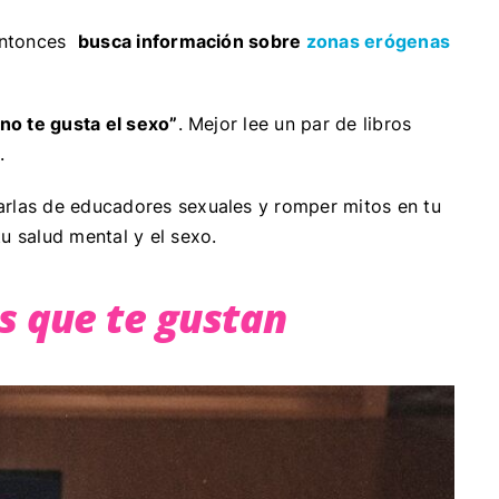
 entonces
busca información sobre
zonas erógenas
“no te gusta el sexo”
. Mejor lee un par de libros
.
arlas de educadores sexuales y romper mitos en tu
tu salud mental y el sexo.
s que te gustan