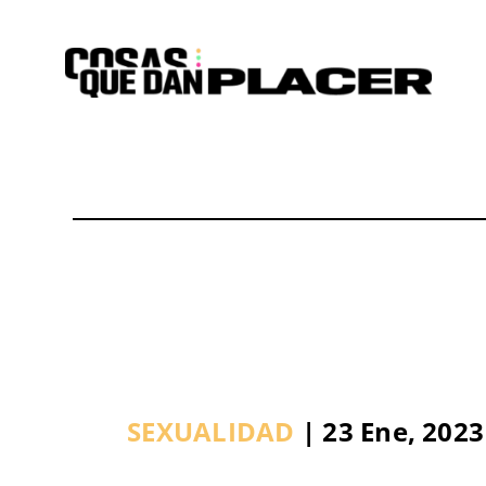
Saltar
al
contenido
SEXUALIDAD
| 23 Ene, 2023