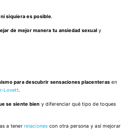
,
ni siquiera es posible
.
jar de mejor manera tu ansiedad sexual
y
ismo para descubrir sensaciones placenteras
en
r-Lovett
.
e se siente bien
y diferenciar qué tipo de toques
as a tener
relaciones
con otra persona y así mejorar