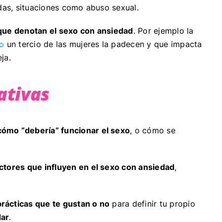
adas, situaciones como abuso sexual.
s que denotan el sexo con ansiedad
. Por ejemplo la
io
un tercio de las mujeres la padecen y que impacta
eja.
ativas
cómo “debería” funcionar el sexo
, o cómo se
actores que influyen en el sexo con ansiedad
,
prácticas que te gustan o no
para definir tu propio
dar
.