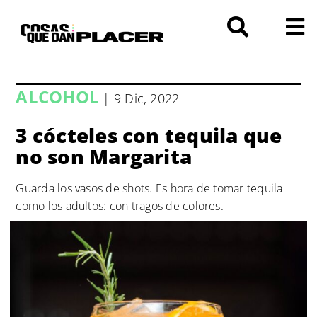
Saltar
al
contenido
ALCOHOL
| 9 Dic, 2022
3 cócteles con tequila que
no son Margarita
Guarda los vasos de shots. Es hora de tomar tequila
como los adultos: con tragos de colores.