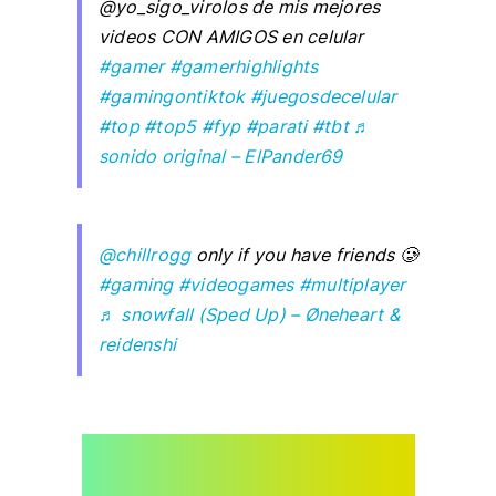
@yo_sigo_virolos de mis mejores
videos CON AMIGOS en celular
#gamer
#gamerhighlights
#gamingontiktok
#juegosdecelular
#top
#top5
#fyp
#parati
#tbt
♬
sonido original – ElPander69
@chillrogg
only if you have friends 🥲
#gaming
#videogames
#multiplayer
♬ snowfall (Sped Up) – Øneheart &
reidenshi