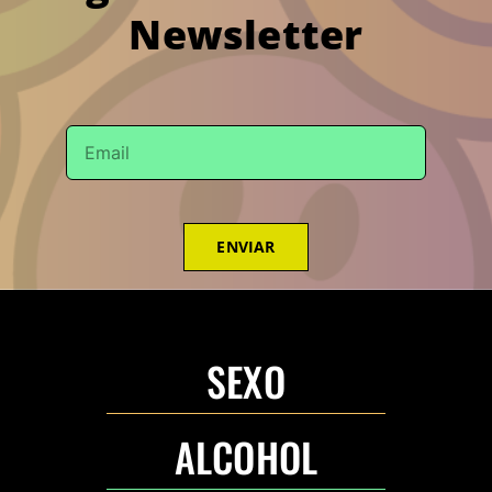
Newsletter
ENVIAR
SEXO
ALCOHOL