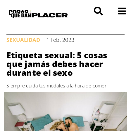
Saltar
al
contenido
SEXUALIDAD
| 1 Feb, 2023
Etiqueta sexual: 5 cosas
que jamás debes hacer
durante el sexo
Siempre cuida tus modales a la hora de comer.