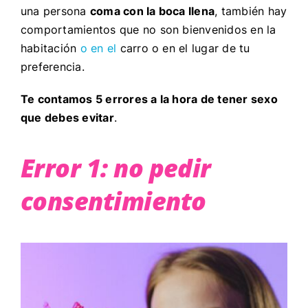
una persona
coma con la boca llena
, también hay
comportamientos que no son bienvenidos en la
habitación
o en el
carro
o en el lugar de tu
preferencia.
Te contamos 5 errores a la hora de tener sexo
que debes evitar
.
Error 1: no pedir
consentimiento