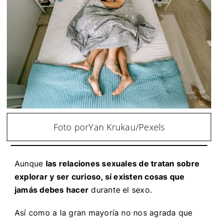
Foto porYan Krukau/Pexels
Aunque
las relaciones sexuales de tratan sobre
explorar y ser curioso, sí existen cosas que
jamás debes hacer
durante el sexo.
Así como a la gran mayoría no nos agrada que