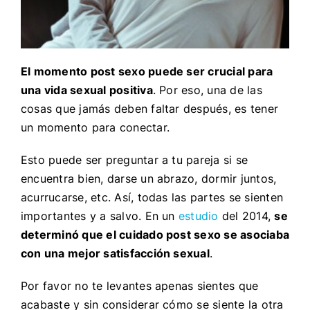
El momento post sexo puede ser crucial para
una vida sexual positiva
. Por eso, una de las
cosas que jamás deben faltar después, es tener
un momento para conectar.
Esto puede ser preguntar a tu pareja si se
encuentra bien, darse un abrazo, dormir juntos,
acurrucarse, etc. Así, todas las partes se sienten
importantes y a salvo. En un
estudio
del 2014,
se
determinó que el cuidado post sexo se asociaba
con una mejor satisfacción sexual
.
Por favor no te levantes apenas sientes que
acabaste y sin considerar cómo se siente la otra