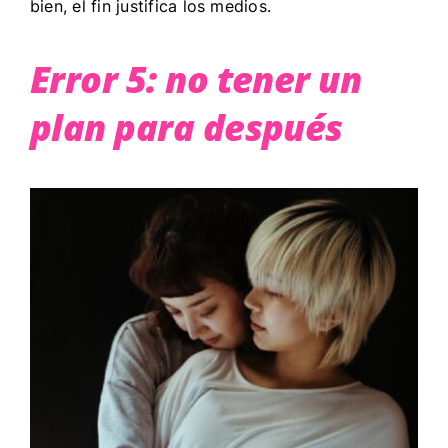
bien, el fin justifica los medios.
Error 5: no tener un
plan para después