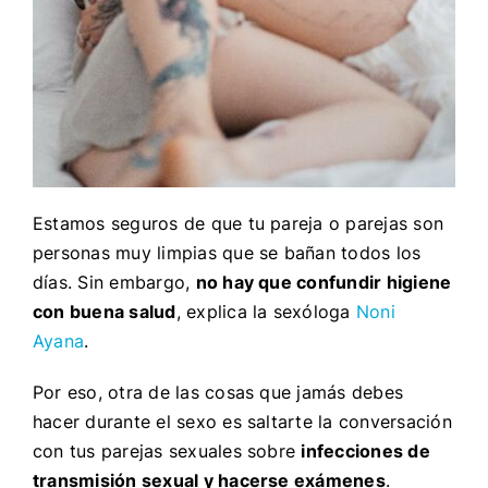
Estamos seguros de que tu pareja o parejas son
personas muy limpias que se bañan todos los
días. Sin embargo,
no hay que confundir higiene
con buena salud
, explica la sexóloga
Noni
Ayana
.
Por eso, otra de las cosas que jamás debes
hacer durante el sexo es saltarte la conversación
con tus parejas sexuales sobre
infecciones de
transmisión sexual y hacerse exámenes
.